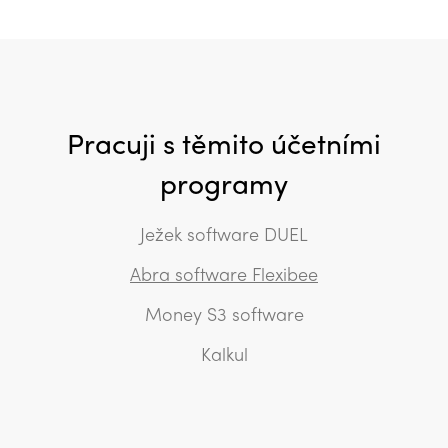
Pracuji s těmito účetními
programy
Ježek software DUEL
Abra software Flexibee
Money S3 software
Kalkul