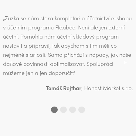
„Zuzka se nám stará kompletně o účetnictví e-shopu
v účetním programu Flexibee. Není ale jen externí
účetní. Pomohla nám účetní skladový program
nastavit a připravit, tak abychom s tím měli co
nejméně startostí. Sama přichází s nápady, jak naše
Previous Slide
◀︎
Next 
▶︎
daňové povinnosti optimalizovat. Spolupráci
můžeme jen a jen doporučit.“
Tomáš Rejthar
, Honest Market s.r.o.
First slide details.
Current Slide
Second slide details.
Third slide details.
Fourth slide details.