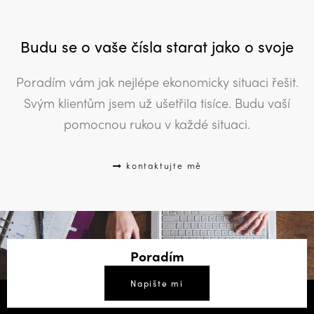
Budu se o vaše čísla starat jako o svoje
Poradím vám jak nejlépe ekonomicky situaci řešit.
Svým klientům jsem už ušetřila tisíce. Budu vaší
pomocnou rukou v každé situaci.
kontaktujte mě
Poradím
Napište mi